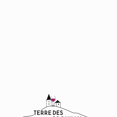
CRET DES GARANCHES
495 route du pavillon de garanches
69460
ODENAS
DOMAINE ROBERT PERROUD
775 route des balloquets
69460
ODENAS
DOMAINE DU PERE JEAN
185 Route de la Glacière
69220
SAINT LAGER
CHATEAU DES RAVATYS
37 route des Ravatys
69220
SAINT LAGER