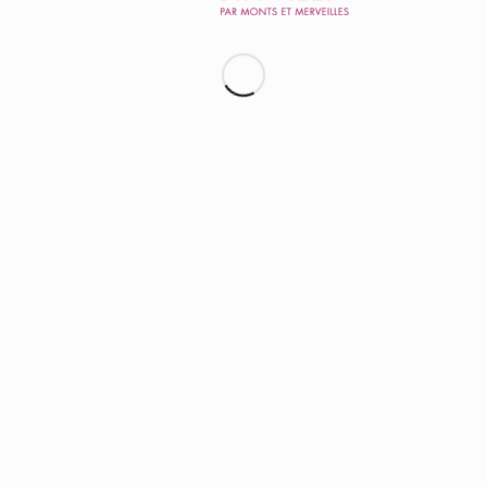
cumulés pour Terre des Brouilly
(AOP Brouilly
et AOP Côte de Brouilly)
0
%
de part de production
de Terre des Brouilly
de l’ensemble
des 10 crus du Beaujolais