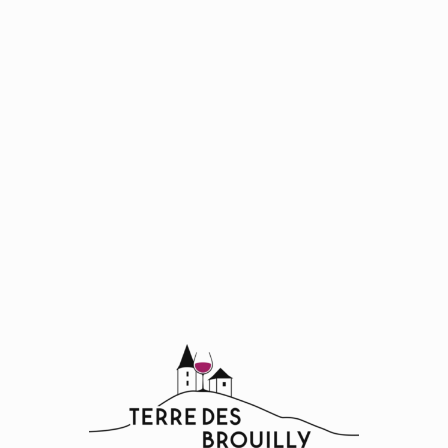
0
hectares